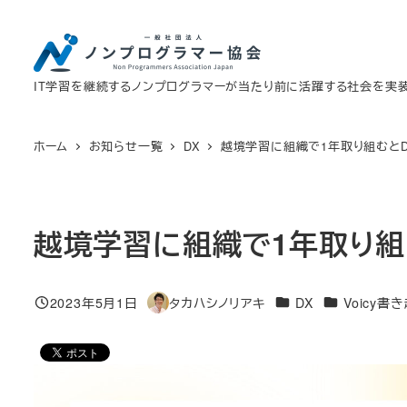
メ
イ
ン
IT学習を継続するノンプログラマーが当たり前に活躍する社会を実
コ
ン
テ
ホーム
お知らせ一覧
DX
越境学習に組織で1年取り組むと
ン
ツ
へ
越境学習に組織で1年取り組
移
動
カテゴリー
カテゴリー
2023年5月1日
タカハシノリアキ
DX
Voicy書
投稿日
著
者