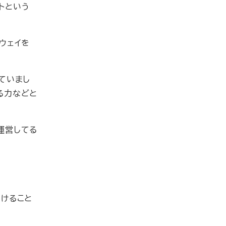
トという
ウェイを
ていまし
る力などと
運営してる
つけること