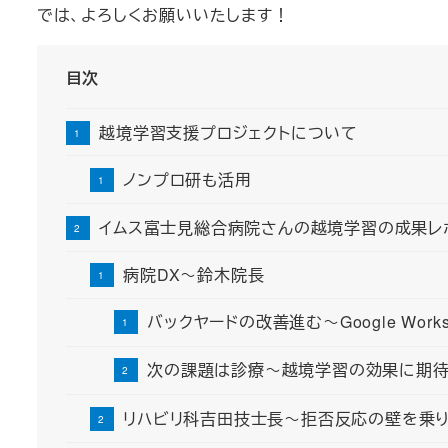
では、よろしくお願いいたします！
目次
越境学習支援プロジェクトについて
ノンプロ研も活用
イムス富士見総合病院さんの越境学習の成果レ
病院DX～鈴木院長
バックヤードの改善進む～Google Work
次の課題は診療～越境学習の効果に期
リハビリ科吉田技士長～拒否反応の壁を乗