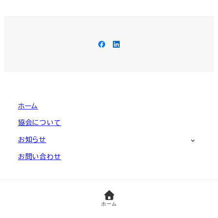
Facebook
LinkedIn
ホーム
協会について
お知らせ
お問い合わせ
(C)Non-programmers Association, Japan
ホーム