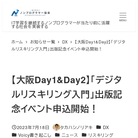
メ
イ
MENU
IT学習を継続するノンプログラマーが当たり前に活躍
ン
する社会を実装する
コ
ン
ホーム
お知らせ一覧
DX
【大阪Day1&Day2】「デジタ
テ
ルリスキリング入門」出版記念イベント申込開始！
ン
ツ
へ
【大阪Day1&Day2】「デジタ
移
ルリスキリング入門」出版記
動
念イベント申込開始！
カテゴリー
2023年7月18日
タカハシノリアキ
DX
投稿日
著
カテゴリー
カテゴリー
カテゴリー
Voicy書き起こし
ニュース
リスキリング