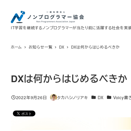
メ
イ
ン
IT学習を継続するノンプログラマーが当たり前に活躍する社会を実
コ
ン
テ
ホーム
お知らせ一覧
DX
DXは何からはじめるべきか
ン
ツ
へ
DXは何からはじめるべきか
移
動
カテゴリー
カテゴリー
2022年9月26日
タカハシノリアキ
DX
Voicy
投稿日
著
者