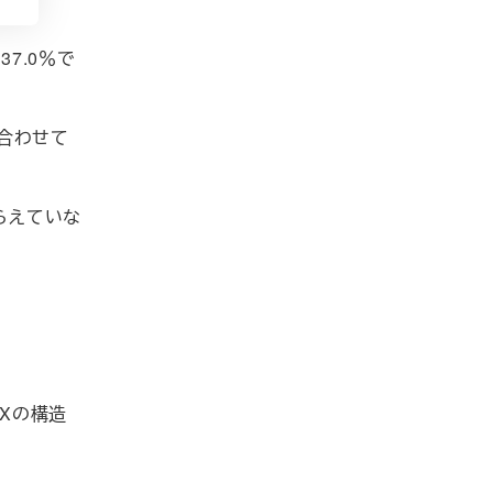
7.0％で
で合わせて
らえていな
DXの構造