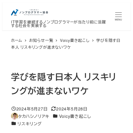
メ
イ
MENU
IT学習を継続するノンプログラマーが当たり前に活躍
ン
する社会を実装する
コ
ン
ホーム
お知らせ一覧
Voicy書き起こし
学びを隠す日
テ
本人 リスキリングが進まないワケ
ン
ツ
へ
学びを隠す日本人 リスキリ
移
ングが進まないワケ
動
2024年5月27日
2024年5月28日
投稿日
更新日
カテゴリー
タカハシノリアキ
Voicy書き起こし
著
カテゴリー
リスキリング
者