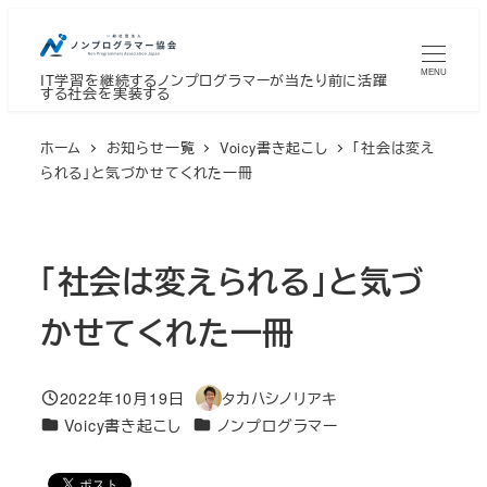
メ
イ
MENU
IT学習を継続するノンプログラマーが当たり前に活躍
ン
する社会を実装する
コ
ン
ホーム
お知らせ一覧
Voicy書き起こし
「社会は変え
テ
られる」と気づかせてくれた一冊
ン
ツ
へ
「社会は変えられる」と気づ
移
かせてくれた一冊
動
2022年10月19日
タカハシノリアキ
投稿日
著
カテゴリー
カテゴリー
Voicy書き起こし
ノンプログラマー
者