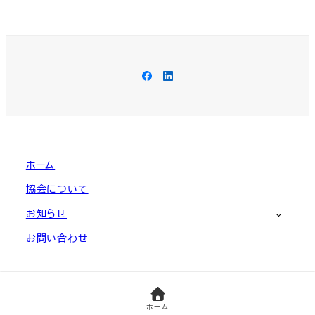
の
ペ
ー
Facebook
LinkedIn
ジ
送
り
ホーム
協会について
お知らせ
お問い合わせ
(C)Non-programmers Association, Japan
ホーム