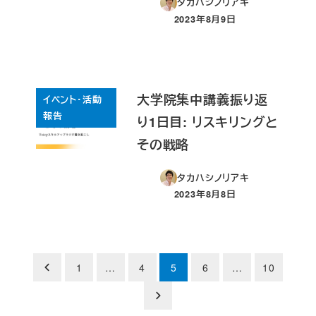
タカハシノリアキ
2023年8月9日
投稿日
大学院集中講義振り返
イベント・活動
報告
り1日目: リスキリングと
その戦略
タカハシノリアキ
2023年8月8日
投稿日
投
1
…
4
5
6
…
10
稿