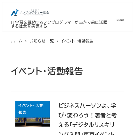
メ
イ
MENU
IT学習を継続するノンプログラマーが当たり前に活躍
ン
する社会を実装する
コ
ン
ホーム
お知らせ一覧
イベント・活動報告
テ
ン
ツ
イベント・活動報告
へ
移
動
ビジネスパーソンよ、学
イベント・活動
報告
び・変わろう！著者と考
える「デジタルリスキリ
ング入門」東京イベント