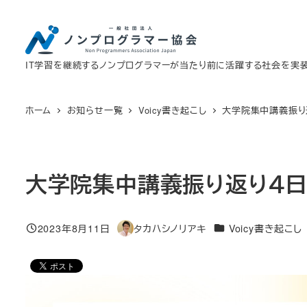
メ
イ
ン
IT学習を継続するノンプログラマーが当たり前に活躍する社会を実
コ
ン
テ
ホーム
お知らせ一覧
Voicy書き起こし
大学院集中講義振り返
ン
ツ
へ
大学院集中講義振り返り４日目
移
動
カテゴリー
2023年8月11日
タカハシノリアキ
Voicy書き起こし
投稿日
著
者