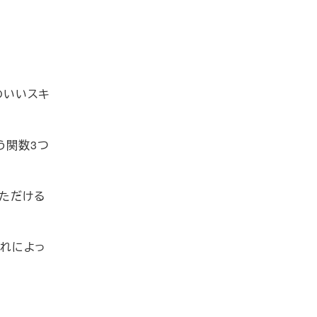
のいいスキ
う関数3つ
ただける
それによっ