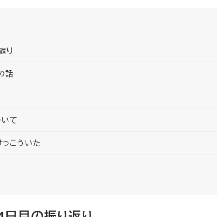
返り
の話
ついて
けっこういた
4日目の振り返り