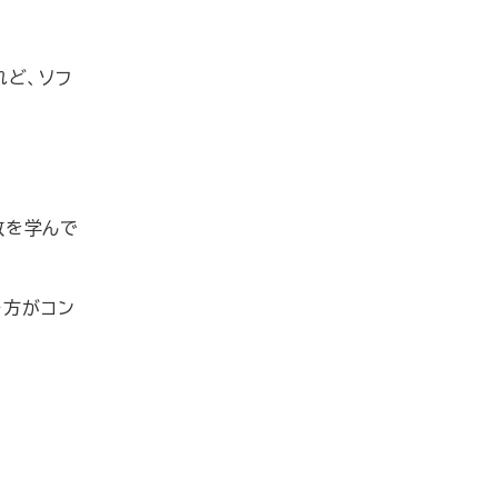
れど、ソフ
数を学んで
き方がコン