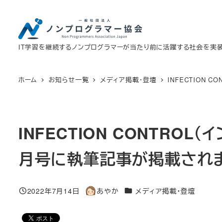
メ
イ
ン
IT学習を継続するノンプログラマーが当たり前に活躍する社会を実
コ
ン
テ
ホーム
お知らせ一覧
メディア掲載・登壇
INFECTION
ン
ツ
へ
INFECTION CONTROL
移
動
月号に執筆記事が掲載され
カテゴリー
2022年7月14日
あやか
メディア掲載・登壇
投稿日
著
者