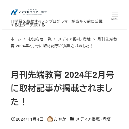
メ
イ
MENU
IT学習を継続するノンプログラマーが当たり前に活躍
ン
する社会を実装する
コ
ン
ホーム
お知らせ一覧
メディア掲載・登壇
月刊先端教
テ
育 2024年2月号に取材記事が掲載されました！
ン
ツ
へ
月刊先端教育 2024年2月号
移
に取材記事が掲載されまし
動
た！
カテゴリー
2024年1月4日
あやか
メディア掲載・登壇
投稿日
著