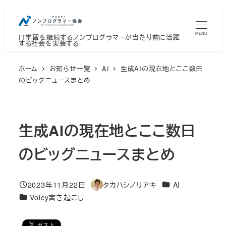
メ
イ
MENU
IT学習を継続するノンプログラマーが当たり前に活躍
ン
する社会を実装する
コ
ン
ホーム
お知らせ一覧
AI
生成AIの現在地とここ数日
テ
のビッグニュースまとめ
ン
ツ
へ
生成AIの現在地とここ数日
移
のビッグニュースまとめ
動
カテゴリー
2023年11月22日
タカハシノリアキ
AI
投稿日
著
カテゴリー
Voicy書き起こし
者