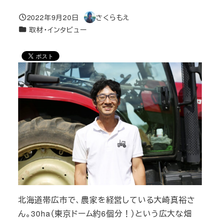
2022年9月20日
さくらもえ
投稿日
著
カテゴリー
取材・インタビュー
者
北海道帯広市で、農家を経営している大崎真裕さ
ん。30ha（東京ドーム約6個分！）という広大な畑