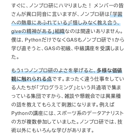
すぐに、ノンプロ研にハマりました！ メンバーの皆
さんが異口同音に言いますが、ノンプロ研は
「学習
への熱意にあふれている」「惜しみなく教え合う、
giveの精神がある」組織
なのは間違いありません。
僕は、PythonだけでなくGASもノンプロ研で1から
学び直そうと、GASの初級、中級講座を受講しまし
た。
もう1つノンプロ研のよさを挙げると、
多様な価値
観に触れられる点
です。まったく違う仕事をしてい
る人たちが「プログラミング」という共通項で集ま
っている集団ですから、雑談や懇親会では異業種
の話を教えてもらえて刺激になります。例えば
Pythonの講座には、スポーツ系のデータアナリスト
の方が複数参加していました。ノンプロ研では、技
術以外にもいろんな学びがあります。