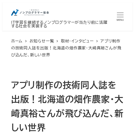
メ
イ
MENU
IT学習を継続するノンプログラマーが当たり前に活躍
ン
する社会を実装する
コ
ン
ホーム
お知らせ一覧
取材・インタビュー
アプリ制作
テ
の技術同人誌を出版！北海道の畑作農家・大崎真裕さんが飛
び込んだ、新しい世界
ン
ツ
へ
アプリ制作の技術同人誌を
移
動
出版！北海道の畑作農家・大
崎真裕さんが飛び込んだ、新
しい世界